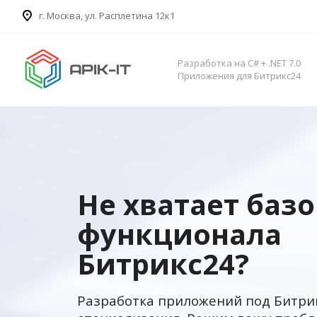
​г. Москва, ул. Расплетина 12к1
Разработка на C# + .NET 7.0
Приложения для Битрикс24
Не хватает баз
функционала
Битрикс24?
Разработка приложений под Битри