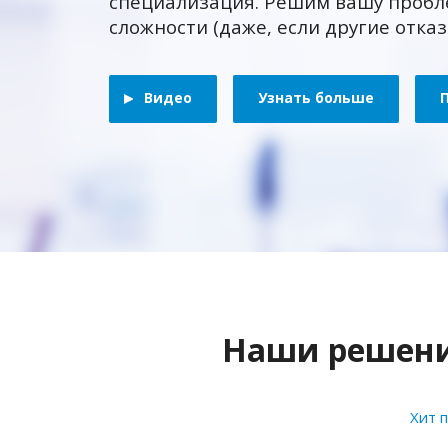
специализация. Решим вашу пробл
сложности (даже, если другие отка
Видео
Узнать больше
Наши решения
Хит 