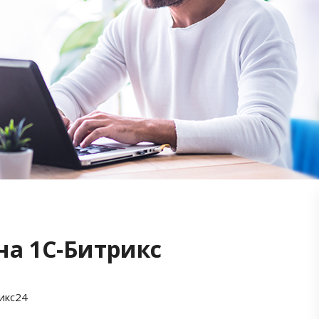
на 1С-Битрикс
икс24