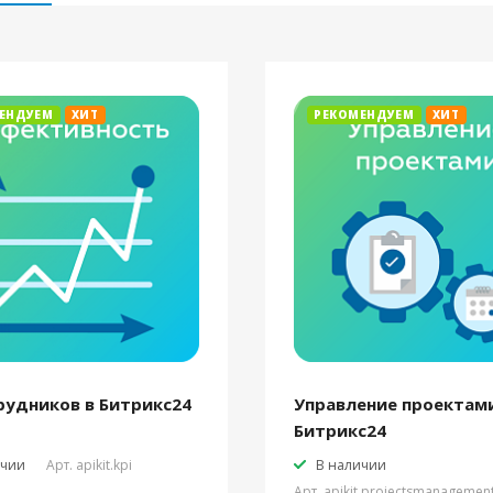
ЕНДУЕМ
ХИТ
РЕКОМЕНДУЕМ
ХИТ
рудников в Битрикс24
Управление проектами
Битрикс24
ичии
Арт.
apikit.kpi
В наличии
Арт.
apikit.projectsmanagemen