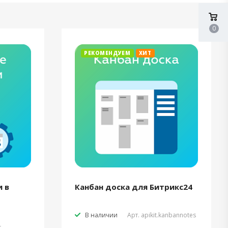
0
РЕКОМЕНДУЕМ
ХИТ
 в
Канбан доска для Битрикс24
В наличии
Арт.
apikit.kanbannotes
t