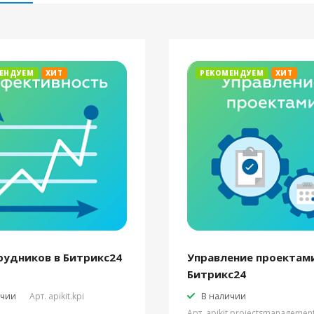
ЕНДУЕМ
ХИТ
РЕКОМЕНДУЕМ
ХИТ
рудников в Битрикс24
Управление проектами
Битрикс24
ичии
Арт.
apikit.kpi
В наличии
Арт.
apikit.projectsmanagemen