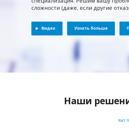
специализация. Решим вашу пробл
сложности (даже, если другие отка
Видео
Узнать больше
Наши решения
Хит 