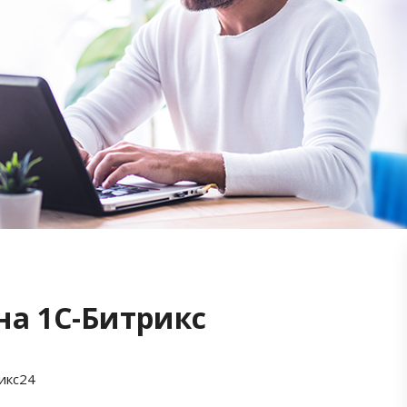
на 1С-Битрикс
икс24