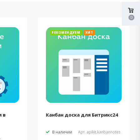
0
РЕКОМЕНДУЕМ
ХИТ
 в
Канбан доска для Битрикс24
В наличии
Арт.
apikit.kanbannotes
t