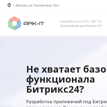
​г. Москва, ул. Расплетина 12к1
Разработка на C# + .NET 7.0
Приложения для Битрикс24
Не хватает баз
функционала
Битрикс24?
Разработка приложений под Битри