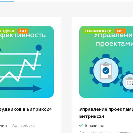
ЕНДУЕМ
ХИТ
РЕКОМЕНДУЕМ
ХИТ
рудников в Битрикс24
Управление проектами
Битрикс24
ичии
Арт.
apikit.kpi
В наличии
Арт.
apikit.projectsmanagemen