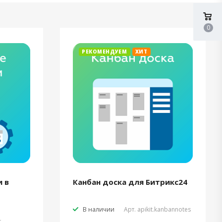
0
РЕКОМЕНДУЕМ
ХИТ
 в
Канбан доска для Битрикс24
В наличии
Арт.
apikit.kanbannotes
t