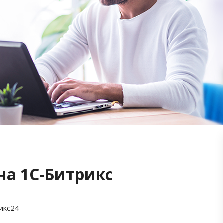
на 1С-Битрикс
икс24