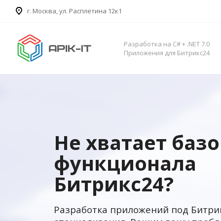
​г. Москва, ул. Расплетина 12к1
Разработка на C# + .NET 7.0
Приложения для Битрикс24
Не хватает баз
функционала
Битрикс24?
Разработка приложений под Битри