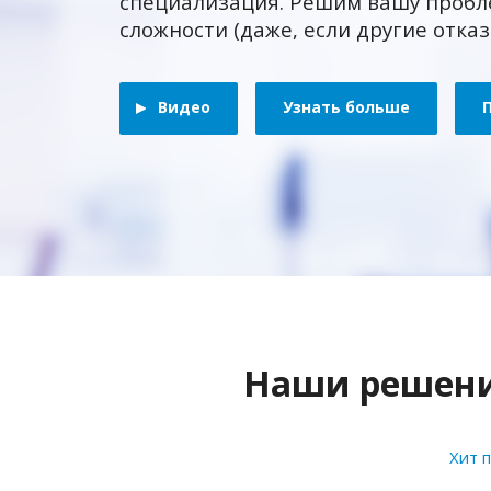
специализация. Решим вашу пробл
сложности (даже, если другие отка
Видео
Узнать больше
Наши решения
Хит 