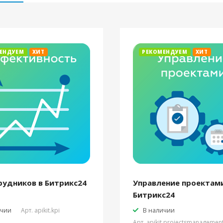
ЕНДУЕМ
ХИТ
РЕКОМЕНДУЕМ
ХИТ
рудников в Битрикс24
Управление проектами
Битрикс24
ичии
Арт.
apikit.kpi
В наличии
Арт.
apikit.projectsmanagemen