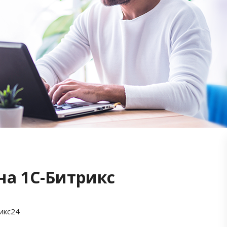
на 1С-Битрикс
икс24