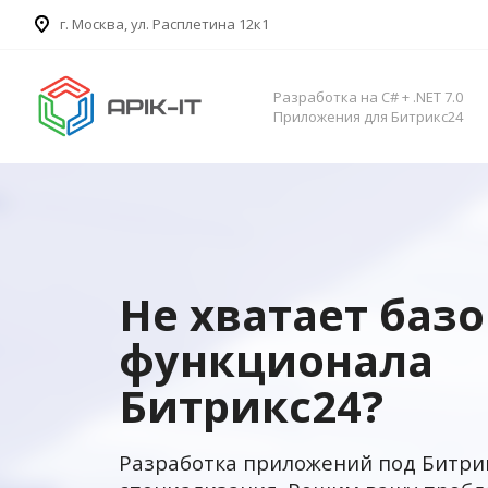
​г. Москва, ул. Расплетина 12к1
Разработка на C# + .NET 7.0
Приложения для Битрикс24
Не хватает баз
функционала
Битрикс24?
Разработка приложений под Битри