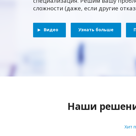
специализация. Решим вашу пробл
сложности (даже, если другие отка
Видео
Узнать больше
Наши решения
Хит 