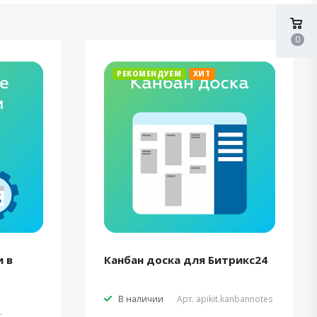
0
РЕКОМЕНДУЕМ
ХИТ
 в
Канбан доска для Битрикс24
В наличии
Арт.
apikit.kanbannotes
t