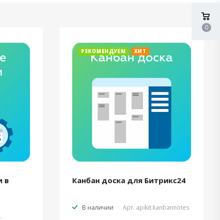
0
РЕКОМЕНДУЕМ
ХИТ
 в
Канбан доска для Битрикс24
В наличии
Арт.
apikit.kanbannotes
t