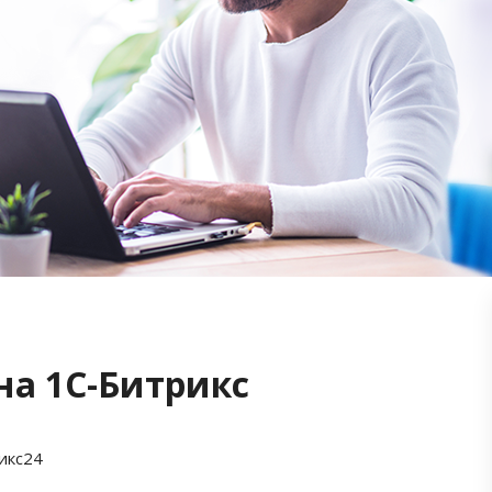
на 1С-Битрикс
икс24