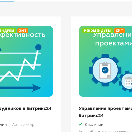
ЕНДУЕМ
ХИТ
РЕКОМЕНДУЕМ
ХИТ
рудников в Битрикс24
Управление проектами
Битрикс24
ичии
Арт.
apikit.kpi
В наличии
Арт.
apikit.projectsmanagemen