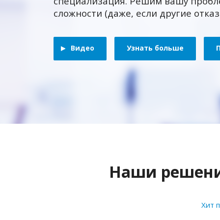
специализация. Решим вашу пробл
сложности (даже, если другие отка
Видео
Узнать больше
Наши решения
Хит 