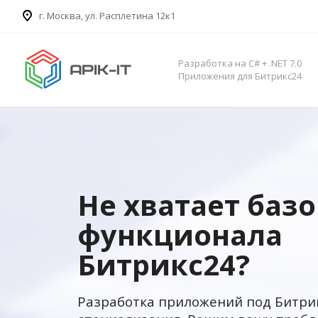
​г. Москва, ул. Расплетина 12к1
Разработка на C# + .NET 7.0
Приложения для Битрикс24
Не хватает баз
функционала
Битрикс24?
Разработка приложений под Битри