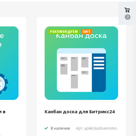
0
РЕКОМЕНДУЕМ
ХИТ
 в
Канбан доска для Битрикс24
В наличии
Арт.
apikit.kanbannotes
t