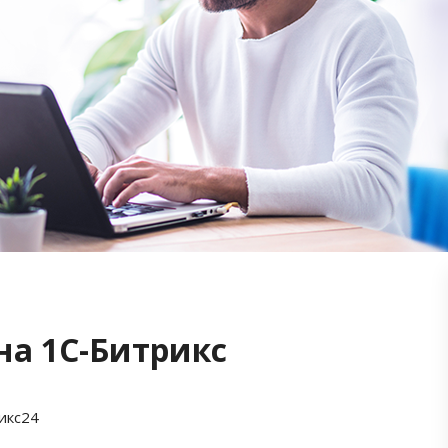
на 1С-Битрикс
икс24