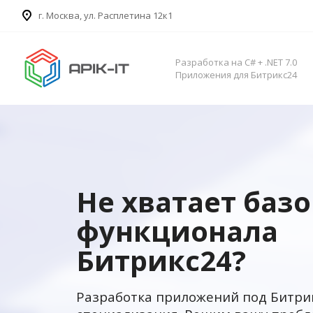
​г. Москва, ул. Расплетина 12к1
Разработка на C# + .NET 7.0
Приложения для Битрикс24
Не хватает баз
функционала
Битрикс24?
Разработка приложений под Битри