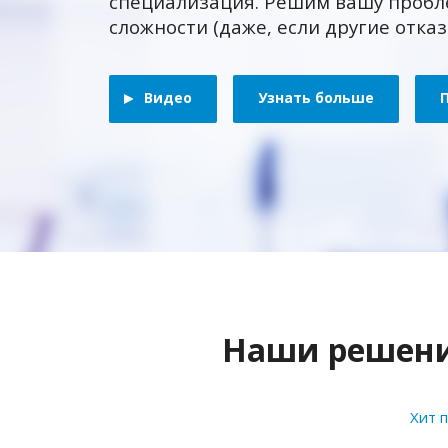
специализация. Решим вашу пробл
сложности (даже, если другие отка
Видео
Узнать больше
Наши решения
Хит 