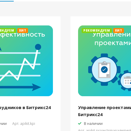
ЕНДУЕМ
ХИТ
РЕКОМЕНДУЕМ
ХИТ
рудников в Битрикс24
Управление проектами
Битрикс24
ичии
Арт.
apikit.kpi
В наличии
Арт.
apikit.projectsmanagemen