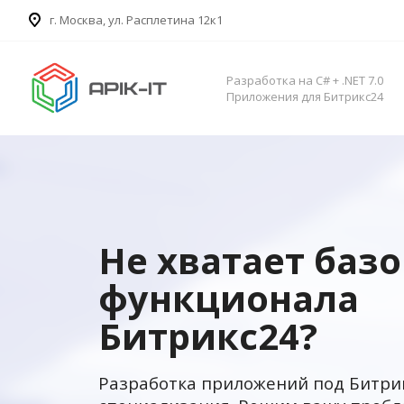
​г. Москва, ул. Расплетина 12к1
Разработка на C# + .NET 7.0
Приложения для Битрикс24
Не хватает баз
функционала
Битрикс24?
Разработка приложений под Битри