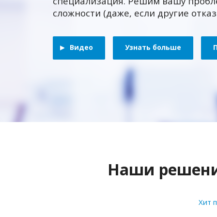
специализация. Решим вашу пробл
сложности (даже, если другие отка
Видео
Узнать больше
Наши решения
Хит 