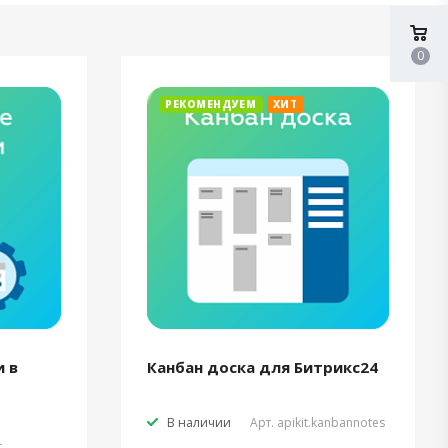
0
РЕКОМЕНДУЕМ
ХИТ
 в
Канбан доска для Битрикс24
В наличии
Арт.
apikit.kanbannotes
t