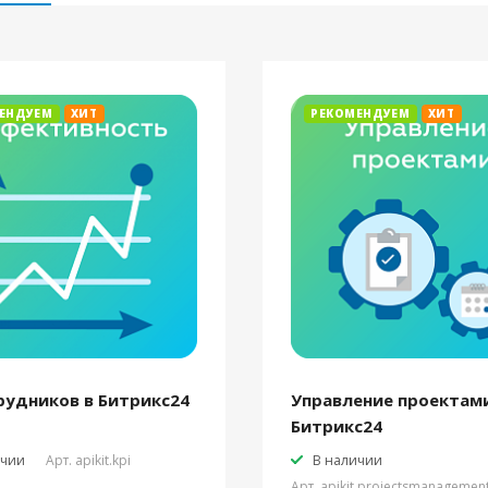
ЕНДУЕМ
ХИТ
РЕКОМЕНДУЕМ
ХИТ
рудников в Битрикс24
Управление проектами
Битрикс24
ичии
Арт.
apikit.kpi
В наличии
Арт.
apikit.projectsmanagemen