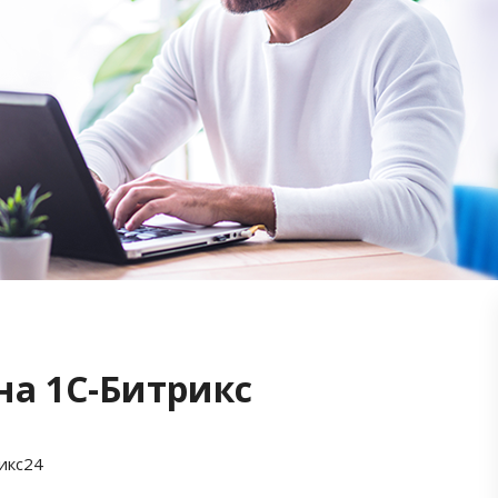
на 1С-Битрикс
икс24