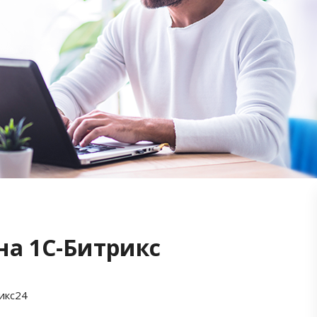
на 1С-Битрикс
икс24