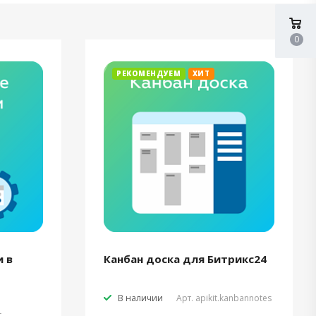
0
РЕКОМЕНДУЕМ
ХИТ
 в
Канбан доска для Битрикс24
В наличии
Арт.
apikit.kanbannotes
t