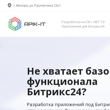
​г. Москва, ул. Расплетина 12к1
Разработка на C# + .NET 7.0
Приложения для Битрикс24
Не хватает баз
функционала
Битрикс24?
Разработка приложений под Битри