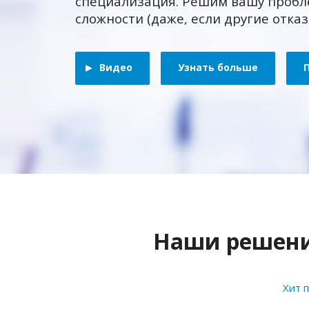
специализация. Решим вашу пробл
сложности (даже, если другие отка
Видео
Узнать больше
Наши решения
Хит 