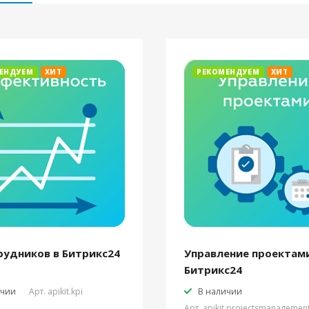
ЕНДУЕМ
ХИТ
РЕКОМЕНДУЕМ
ХИТ
рудников в Битрикс24
Управление проектами
Битрикс24
ичии
Арт.
apikit.kpi
В наличии
Арт.
apikit.projectsmanagemen