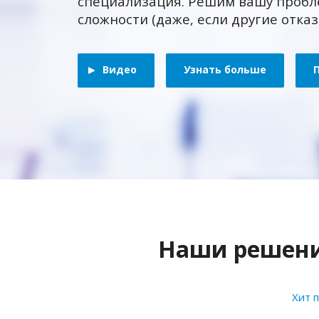
специализация. Решим вашу пробл
сложности (даже, если другие отка
Видео
Узнать больше
Наши решения
Хит 