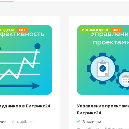
ЕНДУЕМ
ХИТ
РЕКОМЕНДУЕМ
ХИТ
рудников в Битрикс24
Управление проектами
Битрикс24
ичии
Арт.
apikit.kpi
В наличии
Арт.
apikit.projectsmanagemen