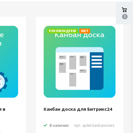
0
РЕКОМЕНДУЕМ
ХИТ
 в
Канбан доска для Битрикс24
В наличии
Арт.
apikit.kanbannotes
t