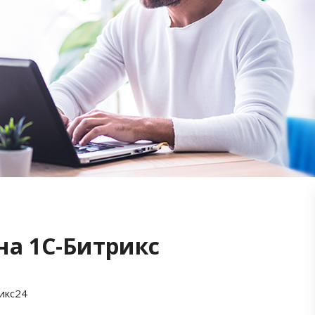
на 1С-Битрикс
икс24