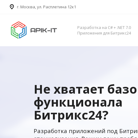
​г. Москва, ул. Расплетина 12к1
Разработка на C# + .NET 7.0
Приложения для Битрикс24
Не хватает баз
функционала
Битрикс24?
Разработка приложений под Битри