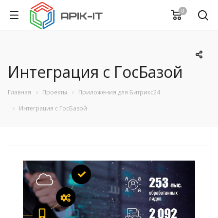
0
Интеграция с ГосБазой
Главная
Проекты
Приложения для Битрикс24
Интеграция с ГосБазой