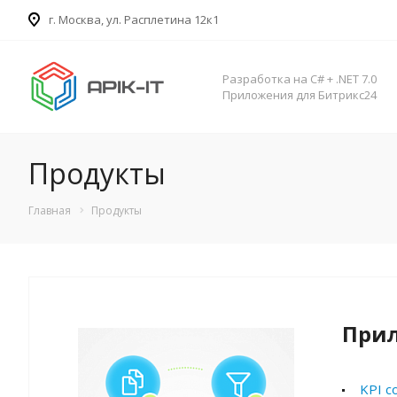
​г. Москва, ул. Расплетина 12к1
Разработка на C# + .NET 7.0
Приложения для Битрикс24
Продукты
Главная
Продукты
Прил
KPI с