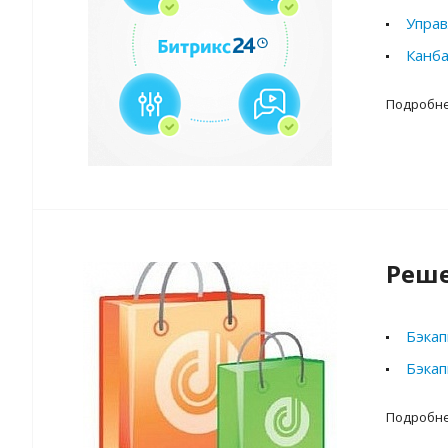
Управ
Канба
Подробн
Реше
Бэкап
Бэкап
Подробн