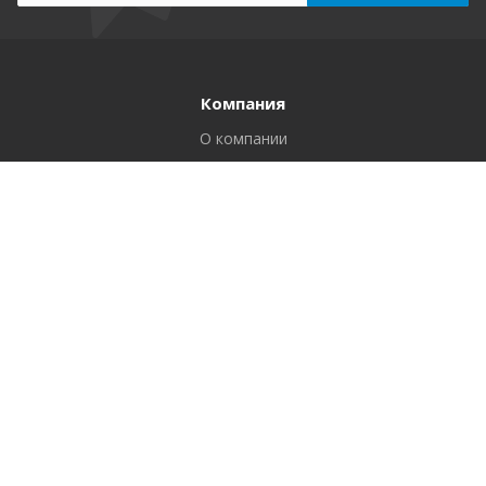
Компания
О компании
Реквизиты
Вакансии
Вопрос ответ
Продукты
Приложения для Битрикс24
Решения для 1С-Битрикс
Услуги
Приложения для Битрикс24 под ваши задачи